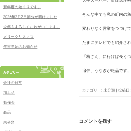
大手スーパー、量販店が
新年度の始まりです。
そんな中でも私の町内の
2025年2月2日節分が明けました
今年もよろしくおねがいします。
変わりなく営業をつづけ
メリークリスマス
たまにテレビでも紹介さ
年末年始のお知らせ
「梅さん」に行けば長く
追伸、うなぎが絶品です
カテゴリー
会社の日常
カテゴリー:
未分類
| 投稿日
加工品
勉強会
商品
コメントを残す
未分類